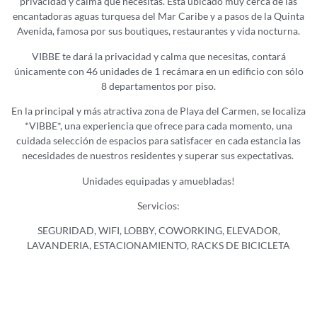
privacidad y calma que necesitas. Esta ubicado muy cerca de las
encantadoras aguas turquesa del Mar Caribe y a pasos de la Quinta
Avenida, famosa por sus boutiques, restaurantes y vida nocturna.
VIBBE te dará la privacidad y calma que necesitas, contará
únicamente con 46 unidades de 1 recámara en un edificio con sólo
8 departamentos por piso.
En la principal y más atractiva zona de Playa del Carmen, se localiza
*VIBBE*, una experiencia que ofrece para cada momento, una
cuidada selección de espacios para satisfacer en cada estancia las
necesidades de nuestros residentes y superar sus expectativas.
Unidades equipadas y amuebladas!
Servicios:
SEGURIDAD, WIFI, LOBBY, COWORKING, ELEVADOR,
LAVANDERIA, ESTACIONAMIENTO, RACKS DE BICICLETA
Precios desde $246,376usd 44.53 m2 HASTA $308,256 usd con
46.75
¡Precios sujetos a cambio sin previo aviso!