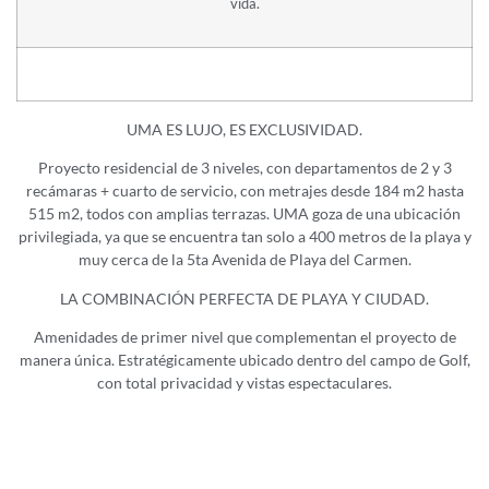
vida.
UMA ES LUJO, ES EXCLUSIVIDAD.
Proyecto residencial de 3 niveles, con departamentos de 2 y 3
recámaras + cuarto de servicio, con metrajes desde 184 m2 hasta
515 m2, todos con amplias terrazas. UMA goza de una ubicación
privilegiada, ya que se encuentra tan solo a 400 metros de la playa y
muy cerca de la 5ta Avenida de Playa del Carmen.
LA COMBINACIÓN PERFECTA DE PLAYA Y CIUDAD.
Amenidades de primer nivel que complementan el proyecto de
manera única. Estratégicamente ubicado dentro del campo de Golf,
con total privacidad y vistas espectaculares.
Condominios y Penthouses de 3 y 4 Recámaras en Venta desde
$642,447 usd
hasta
$1,224,493 usd