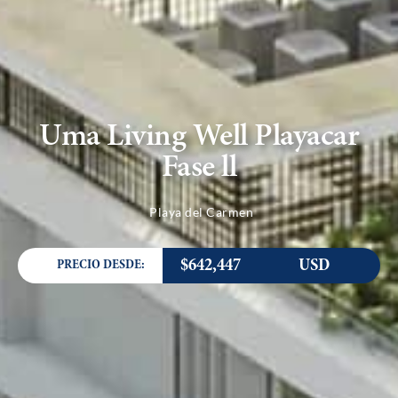
Uma Living Well Playacar
Fase ll
Playa del Carmen
$642,447
USD
PRECIO DESDE: