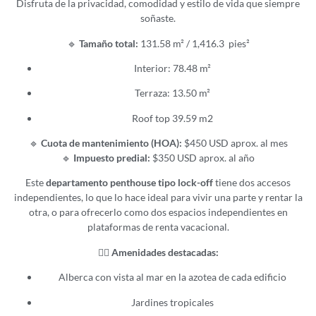
Disfruta de la privacidad, comodidad y estilo de vida que siempre
soñaste.
🔹
Tamaño total:
131.58 m² / 1,416.3 pies²
Interior: 78.48 m²
Terraza: 13.50 m²
Roof top 39.59 m2
🔹
Cuota de mantenimiento (HOA):
$450 USD aprox. al mes
🔹
Impuesto predial:
$350 USD aprox. al año
Este
departamento penthouse tipo lock-off
tiene dos accesos
independientes, lo que lo hace ideal para vivir una parte y rentar la
otra, o para ofrecerlo como dos espacios independientes en
plataformas de renta vacacional.
🏊‍♂️
Amenidades destacadas:
Alberca con vista al mar en la azotea de cada edificio
Jardines tropicales