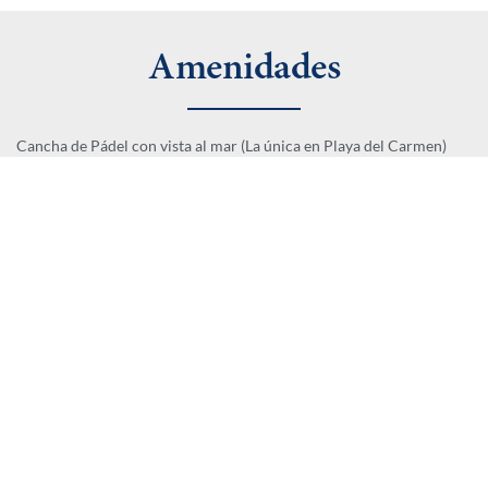
Amenidades
Cancha de Pádel con vista al mar (La única en Playa del Carmen)
– Dos albercas Infinity en Roof
– Estacionamiento subterráneo
– Bar en Rooftop
– Gimnasio
– Asoleadero
– Lobby
– Locales comerciales
– Restaurante con servicio a la habitación
ALBERCA
GIMNASIO
SEGURIDAD 24/7
ÁREA DE ASADORES