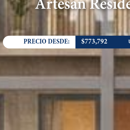
Artesan Resid
$773,792
PRECIO DESDE: